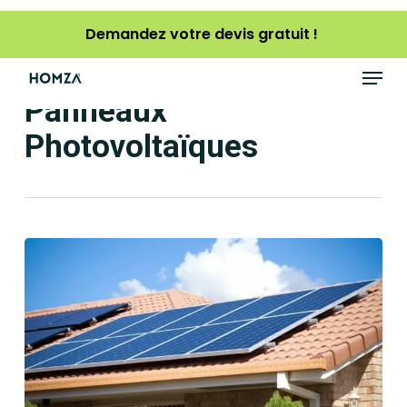
Skip
Demandez votre devis gratuit !
to
main
Menu
content
Panneaux
Photovoltaïques