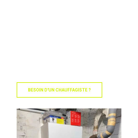
vente, l’installation et
l’entretien
de
pompes à chaleur, poêles à bois, poêles
à granulés
et
panneaux solaires
.
Engagés et proches de vous, nous mettons
un point d’honneur à vous conseiller les
équipements les plus adaptés à votre
logement, pour allier
économies
d’énergie, bien-être et respect de la
planète
.
BESOIN D'UN CHAUFFAGISTE ?