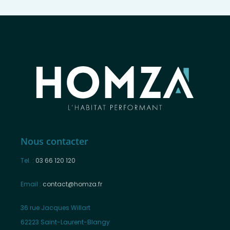
Nous contacter
Tel. :
03 66 120 120
Email :
contact@homza.fr
36 rue Jacques Willart
62223 Saint-Laurent-Blangy