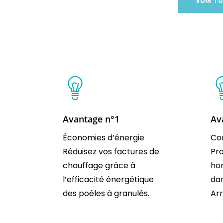
VOIR TO
Avantage n°1
Av
Économies d’énergie
Co
Réduisez vos factures de
Pro
chauffage grâce à
ho
l’efficacité énergétique
dan
des poêles à granulés.
Arr