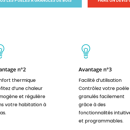
US LES POÊLES À GRANULÉS DE BOIS
FAIRE UN DEVIS
antage n°2
Avantage n°3
nfort thermique
Facilité d’utilisation
fitez d’une chaleur
Contrôlez votre poêle
mogène et régulière
granulés facilement
s votre habitation à
grâce à des
as.
fonctionnalités intuitiv
et programmables.