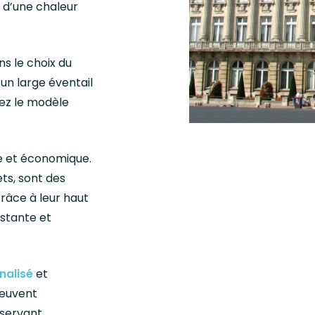
 d’une chaleur
s le choix du
un large éventail
rez le modèle
e et économique.
ts, sont des
râce à leur haut
nstante et
nalisé
et
peuvent
éservant