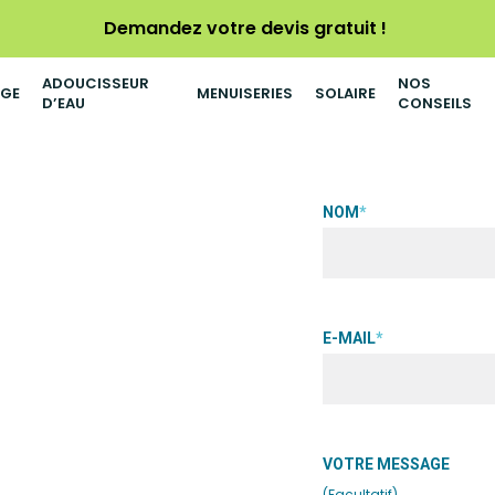
Demandez votre devis gratuit !
ADOUCISSEUR
NOS
AGE
MENUISERIES
SOLAIRE
D’EAU
CONSEILS
nulés à
NOM
*
oêles à granulés à Cambrai
tion de poêles haut de
E-MAIL
*
hétisme, pour chauffer
itez du confort d’un
et économique, adapté à
ront dans le choix du poêle
VOTRE MESSAGE
(Facultatif)