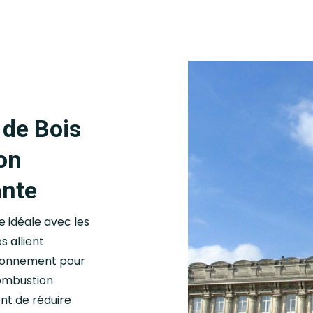
 de Bois
on
ante
e idéale avec les
 allient
ironnement pour
combustion
nt de réduire