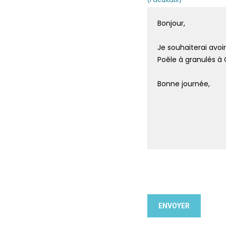
brai. Demandez dès
our bénéficier d’une
spectueuse de
ur douce et la fiabilité
mbrai.