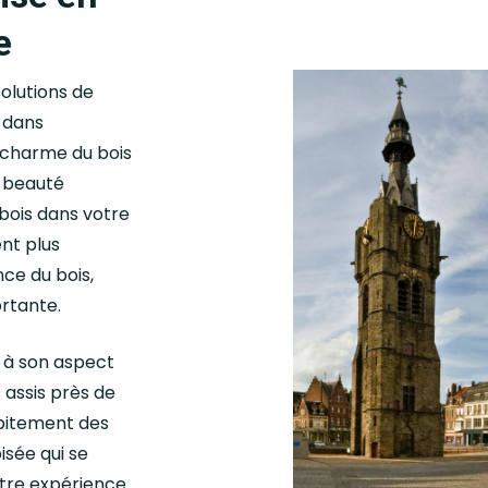
e
olutions de
 dans
 charme du bois
a beauté
 bois dans votre
nt plus
ce du bois,
rtante.
 à son aspect
 assis près de
épitement des
sée qui se
otre expérience