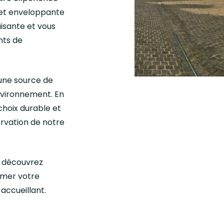
 et enveloppante
isante et vous
nts de
 une source de
nvironnement. En
 choix durable et
ervation de notre
t découvrez
rmer votre
accueillant.