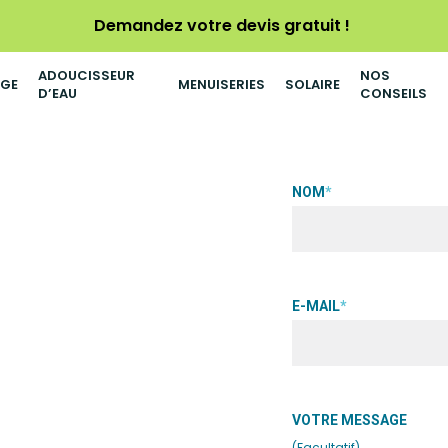
Demandez votre devis gratuit !
ADOUCISSEUR
NOS
AGE
MENUISERIES
SOLAIRE
D’EAU
CONSEILS
s à
NOM
*
re expert en solutions de
s. Découvrez nos inserts à
E-MAIL
*
ormance et esthétisme.
gance grâce à nos modèles
mme naturelle et d’un
ur un confort thermique
VOTRE MESSAGE
(Facultatif)