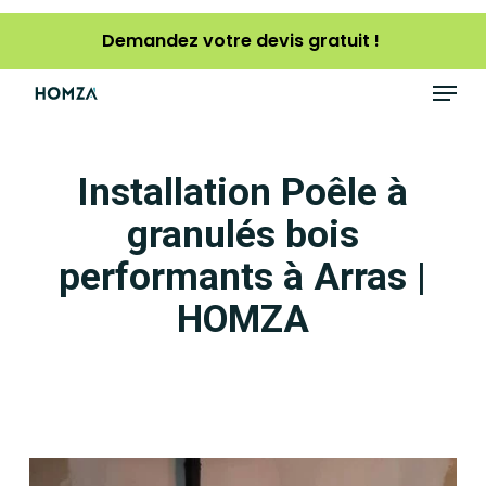
Skip
Demandez votre devis gratuit !
to
main
Menu
content
Installation Poêle à
granulés bois
performants à Arras |
HOMZA