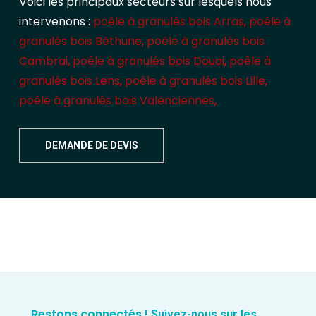
Voici les principaux secteurs sur lesquels nous
intervenons :
poêle à granulés bois Arras
,
poêle à
granulés bois Béthune
,
poêle à granulés bois
Cambrai
,
poêle à granulés bois Douai
,
poêle à
granulés bois Lens
,
poêle à granulés bois Lille
,
poêle à granulés bois Valenciennes
,
DEMANDE DE DEVIS
Restons connectés !
Suivez-nous sur les