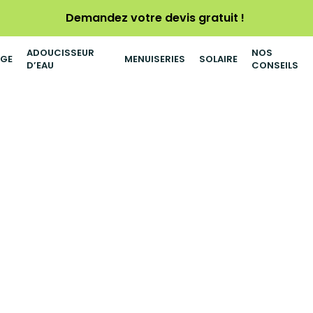
Demandez votre devis gratuit !
ADOUCISSEUR
NOS
AGE
MENUISERIES
SOLAIRE
D’EAU
CONSEILS
Installation d’un poêle à granu
Installation d’un poêle à granulés M
performance et confort maîtrisé…
Homza
04/02/2026