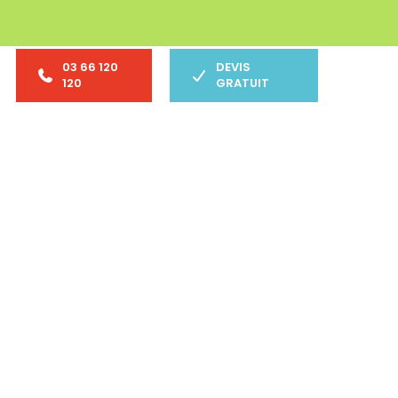
03 66 120
DEVIS
120
GRATUIT
lés Marilena à Oignies
arilena blanc à Oignies : élégance,