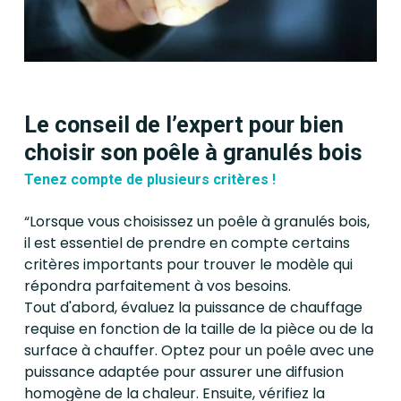
maintenant pour découvrir
notre gamme de poêles à
granulés bois et demandez un
devis personnalisé. Optez pour
un système de chauffage
Le conseil de l’expert pour bien
moderne, efficace et
choisir son poêle à granulés bois
respectueux de
Tenez compte de plusieurs critères !
l’environnement pour votre
foyer.
“Lorsque vous choisissez un poêle à granulés bois,
il est essentiel de prendre en compte certains
critères importants pour trouver le modèle qui
répondra parfaitement à vos besoins.
Tout d'abord, évaluez la puissance de chauffage
requise en fonction de la taille de la pièce ou de la
surface à chauffer. Optez pour un poêle avec une
puissance adaptée pour assurer une diffusion
homogène de la chaleur. Ensuite, vérifiez la