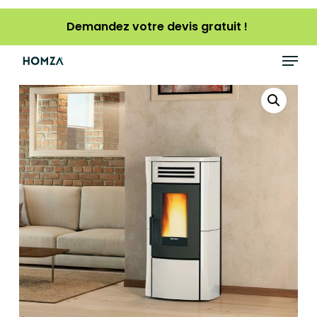
Skip
Demandez votre devis gratuit !
to
main
Menu
content