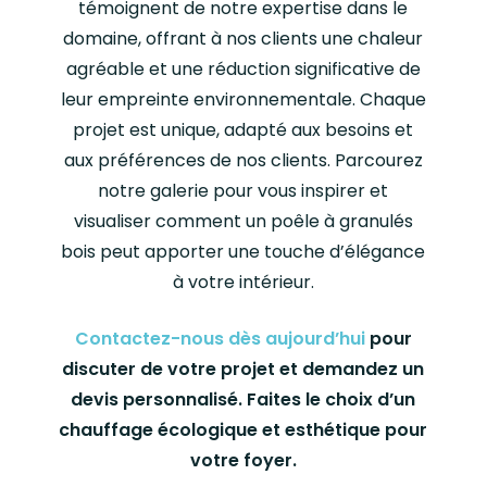
d’allumage ou une résistance.
leur système d’alimentation
source de combustible
témoignent de notre expertise dans le
automatique en granulés. Cela
renouvelable et durable. En
domaine, offrant à nos clients une chaleur
La quantité de granulés
permet d’obtenir une
optant pour un poêle à
agréable et une réduction significative de
alimentés dans le brûleur est
efficacité de combustion
granulés bois, vous contribuez
leur empreinte environnementale. Chaque
régulée par un système de
supérieure et une
à réduire votre empreinte
projet est unique, adapté aux besoins et
dosage automatique. Cela
consommation de
carbone et à préserver
aux préférences de nos clients. Parcourez
permet de maintenir une
combustible plus économique
l’environnement.
notre galerie pour vous inspirer et
combustion optimale en
par rapport aux poêles à bois
visualiser comment un poêle à granulés
ajustant la quantité de
En outre, les poêles à granulés
traditionnels.
bois peut apporter une touche d’élégance
granulés en fonction des
bois offrent une grande facilité
à votre intérieur.
besoins de chauffage.
Les poêles à granulés bois sont
d’utilisation. De nombreux
également plus pratiques à
modèles sont dotés de
Contactez-nous dès aujourd’hui
pour
Le système d’alimentation en
utiliser. Ils disposent souvent
fonctionnalités avancées
discuter de votre projet et demandez un
granulés est généralement
de fonctionnalités avancées
telles que la programmation
devis personnalisé. Faites le choix d’un
contrôlé par un panneau de
telles que la programmation
de plages horaires, le contrôle
chauffage écologique et esthétique pour
commande situé sur le poêle
de plages horaires, le contrôle
à distance et la régulation
votre foyer.
ou par une télécommande.