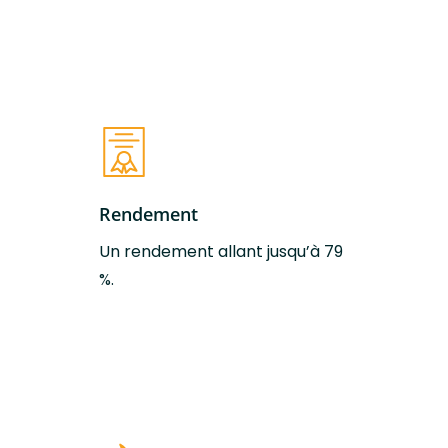
thermique
nominale
Rendement
79 %
Conduit aspiration
120 Ø mm
d’air
Conduit expulsion
150 Ø mm
Rendement
des fumées
Un rendement allant jusqu’à 79
%.
Classe efficacité
A
énergétique