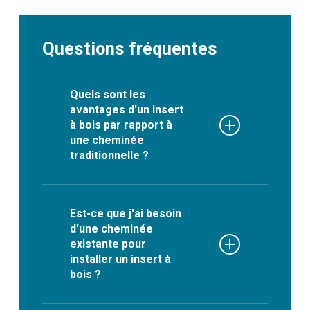
Questions fréquentes
Quels sont les
avantages d'un insert
à bois par rapport à
une cheminée
traditionnelle ?
Les avantages d’un insert à
bois par rapport à une
Est-ce que j'ai besoin
d'une cheminée
cheminée traditionnelle sont
existante pour
les suivants :
installer un insert à
bois ?
Une meilleure efficacité de
chauffage : Les inserts à