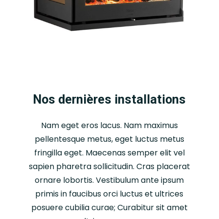
résistant à la chaleur, ce
qui permet de contenir les
flammes et les braises à
l’intérieur de l’appareil,
réduisant ainsi les risques
d’incendie.
Economie d’énergie : Les
Nos dernières installations
inserts à bois permettent
de réduire la
Nam eget eros lacus. Nam maximus
consommation d’énergie
pellentesque metus, eget luctus metus
en chauffant efficacement
fringilla eget. Maecenas semper elit vel
les pièces principales de la
sapien pharetra sollicitudin. Cras placerat
maison, ce qui peut
ornare lobortis. Vestibulum ante ipsum
entraîner des économies
primis in faucibus orci luctus et ultrices
sur les factures de
posuere cubilia curae; Curabitur sit amet
chauffage.