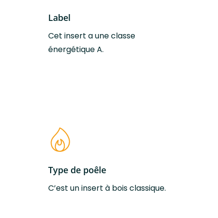
L’insert à bois Encastrable Prestige C
Label
Dimensions (L-H-
71 x 50,1 x 48 cm
Cet insert a une classe
P)
énergétique A.
Poids
101 kg
Couleurs
Acier Noir
disponibles
Taille des bûches
50 cm
Volume de
de 50 à 170 ㎡ (selon
Type de poêle
chauffe max
isolation)
C’est un insert à bois classique
.
Puissance
8 kW