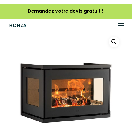
Skip
Demandez votre devis gratuit !
to
main
Menu
content