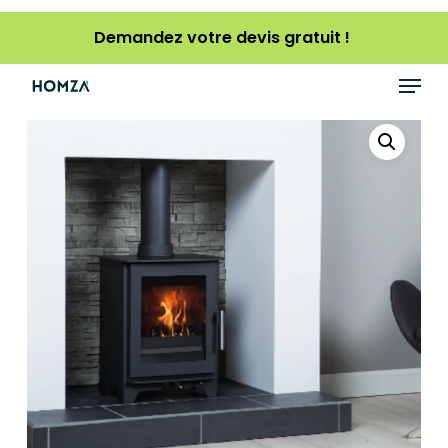
Skip
Demandez votre devis gratuit !
to
main
Menu
content