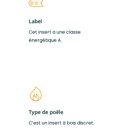
L’insert à bois Inspire 40 (sol)
Label
Dimensions (L-H-
48,1x 57,8 x 34,5 cm
Cet insert a une classe
P)
énergétique A.
Poids
67 à 80 kg
Couleurs
Acier Noir
disponibles
Taille des bûches
25 cm
Volume de
de 20 à 80 m2 (selon
Type de poêle
chauffe max
isolation)
C’est un insert à bois discret.