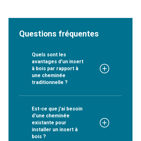
Questions fréquentes
Quels sont les
avantages d'un insert
à bois par rapport à
une cheminée
traditionnelle ?
Les avantages d’un insert à
bois par rapport à une
Est-ce que j'ai besoin
d'une cheminée
cheminée traditionnelle sont
existante pour
les suivants :
installer un insert à
bois ?