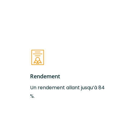
Puissance
4 kW
thermique
nominale
Rendement
84 %
Conduit aspiration
100 Ø mm
d’air
Conduit expulsion
125 Ø mm
Rendement
des fumées
Un rendement allant jusqu’à 84
%.
Classe efficacité
A+
énergétique