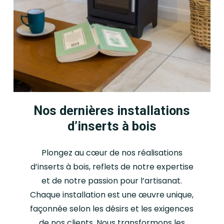
Sécurité : Ils sont équipés
de portes en verre
résistant à la chaleur, ce
qui permet de contenir les
flammes et les braises à
l’intérieur de l’appareil,
réduisant ainsi les risques
d’incendie.
Nos dernières installations
Economie d’énergie : Les
d’inserts à bois
inserts à bois permettent
de réduire la
Plongez au cœur de nos réalisations
consommation d’énergie
d’inserts à bois, reflets de notre expertise
en chauffant efficacement
et de notre passion pour l’artisanat.
les pièces principales de la
Chaque installation est une œuvre unique,
maison, ce qui peut
façonnée selon les désirs et les exigences
entraîner des économies
de nos clients. Nous transformons les