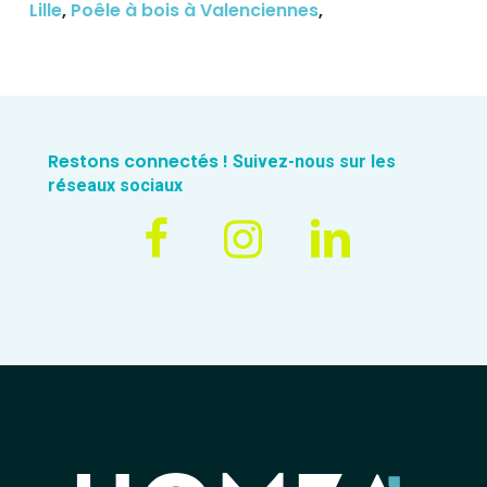
Lille
,
Poêle à bois à Valenciennes
,
Restons connectés !
Suivez-nous sur les
réseaux sociaux