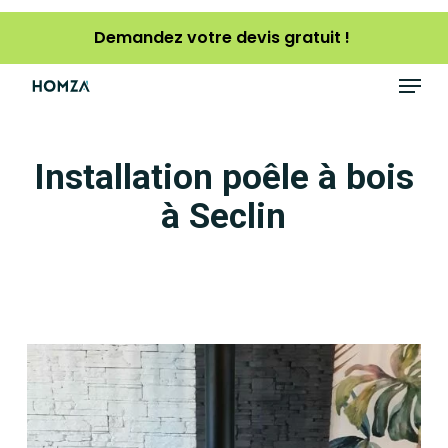
Skip
Demandez votre devis gratuit !
to
main
Menu
content
Installation poêle à bois
à Seclin