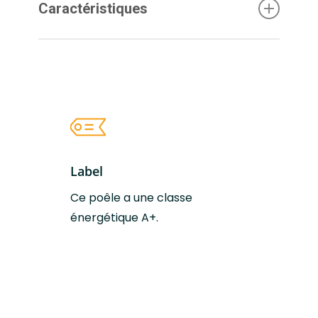
Caractéristiques
Découvrez plus en détails les
caractéristique du poêle à bois SL 7B.
Le poêle à bois SL 7B
Label
Dimensions (L-H-
46,2 x 88 x 41,5 cm
P)
Ce poêle a une classe
énergétique A+.
Poids
96-149 [PO] kg
Couleurs
Acier Noir | Blackwood
disponibles
(gris) | Dessus Pierre
Olaire | Tout Pierre