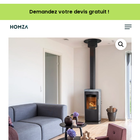
Skip
Demandez votre devis gratuit !
to
main
Menu
content