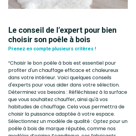
respectueuses de
intérieur de manière optimale
l’environnement. Faites-nous
avec un poêle à bois adapté à
confiance pour réaliser votre
vos besoins.
projet d’installation de poêle à
Le conseil de l’expert pour bien
bois et créez une ambiance
choisir son poêle à bois
chaleureuse et confortable
Prenez en compte plusieurs critères !
chez vous. Contactez-nous
dès maintenant pour
“Choisir le bon poêle à bois est essentiel pour
profiter d'un chauffage efficace et chaleureux
demander un devis
dans votre intérieur. Voici quelques conseils
personnalisé et bénéficier de
d'experts pour vous aider dans votre sélection.
nos services experts.
Déterminez vos besoins : Réfléchissez à la surface
que vous souhaitez chauffer, ainsi qu'à vos
habitudes de chauffage. Cela vous permettra de
choisir la puissance adaptée à votre espace.
Sélectionnez un modèle de qualité : Optez pour un
poêle à bois de marque réputée, comme nos
modèles d’origine Scandinave, ces fabricants