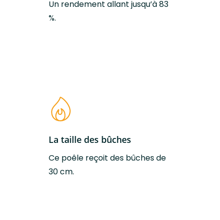
Un rendement allant jusqu’à 83
des fumées
%.
Classe efficacité
A+
énergétique
La taille des bûches
Ce poêle reçoit des bûches de
30 cm.