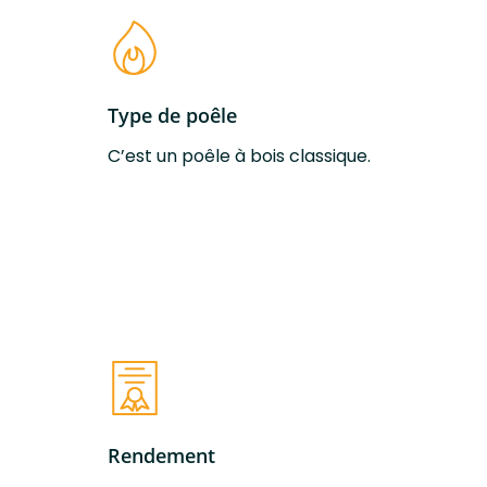
Olaire
Taille des bûches
30 cm
Type de poêle
Volume de
De 20 à 80 m2
chauffe max
C’est un poêle à bois classique.
Puissance
4 Kw
thermique
nominale
Rendement
83 %
Conduit aspiration
100 Ø mm
d’air
Rendement
Conduit expulsion
150 Ø mm