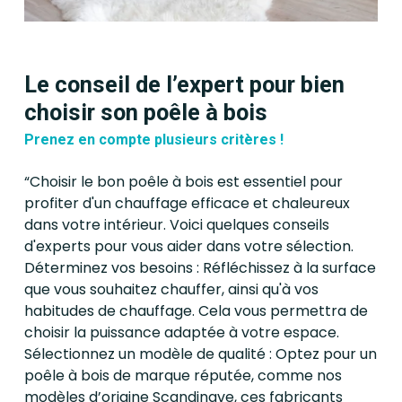
respectueuses de
intérieur de manière optimale
l’environnement. Faites-nous
avec un poêle à bois adapté à
confiance pour réaliser votre
vos besoins.
projet d’installation de poêle à
Le conseil de l’expert pour bien
bois et créez une ambiance
choisir son poêle à bois
chaleureuse et confortable
Prenez en compte plusieurs critères !
chez vous. Contactez-nous
dès maintenant pour
“Choisir le bon poêle à bois est essentiel pour
profiter d'un chauffage efficace et chaleureux
demander un devis
dans votre intérieur. Voici quelques conseils
personnalisé et bénéficier de
d'experts pour vous aider dans votre sélection.
nos services experts.
Déterminez vos besoins : Réfléchissez à la surface
que vous souhaitez chauffer, ainsi qu'à vos
habitudes de chauffage. Cela vous permettra de
choisir la puissance adaptée à votre espace.
Sélectionnez un modèle de qualité : Optez pour un
poêle à bois de marque réputée, comme nos
modèles d’origine Scandinave, ces fabricants