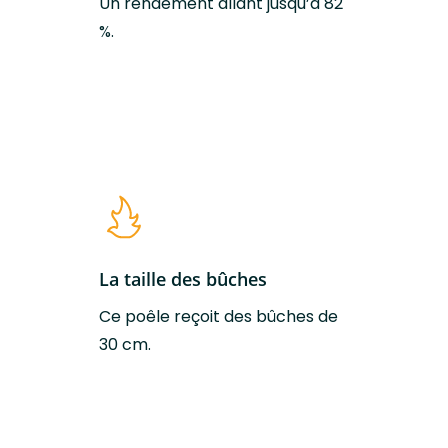
Un rendement allant jusqu’à 82
Classe efficacité
A+
%.
énergétique
La taille des bûches
Ce poêle reçoit des bûches de
30 cm.