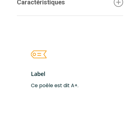
Caractéristiques
.Découvrez plus en détails les
caractéristique du poêle à bois SL 40.
Le poêle à bois SL 40
Label
Dimensions (L-H-
53x 160,5 x 45 cm
P)
Ce poêle est dit A+.
Poids
420 à 482 kg
Couleurs
Acier Noir ou Pierre
disponibles
Ollaire
Taille des bûches
30 cm