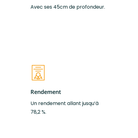
Avec ses 45cm de profondeur.
Puissance
6 Kw
thermique
nominale
Rendement
78,2 %
Conduit aspiration
125 Ø mm
d’air
Conduit expulsion
150 Ø mm
des fumées
Rendement
Un rendement allant jusqu’à
Classe efficacité
A+
78,2 %.
énergétique