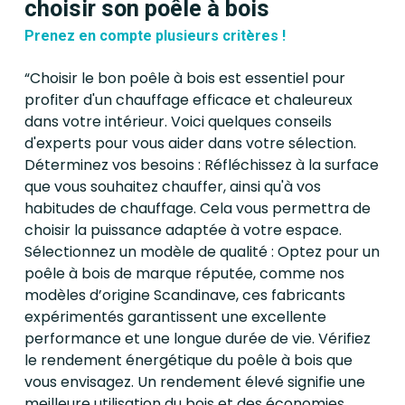
choisir son poêle à bois
chaleureuse et confortable
Prenez en compte plusieurs critères !
chez vous. Contactez-nous
dès maintenant pour
“Choisir le bon poêle à bois est essentiel pour
profiter d'un chauffage efficace et chaleureux
demander un devis
dans votre intérieur. Voici quelques conseils
personnalisé et bénéficier de
d'experts pour vous aider dans votre sélection.
nos services experts.
Déterminez vos besoins : Réfléchissez à la surface
que vous souhaitez chauffer, ainsi qu'à vos
habitudes de chauffage. Cela vous permettra de
choisir la puissance adaptée à votre espace.
Sélectionnez un modèle de qualité : Optez pour un
poêle à bois de marque réputée, comme nos
modèles d’origine Scandinave, ces fabricants
expérimentés garantissent une excellente
performance et une longue durée de vie. Vérifiez
le rendement énergétique du poêle à bois que
vous envisagez. Un rendement élevé signifie une
meilleure utilisation du bois et des économies