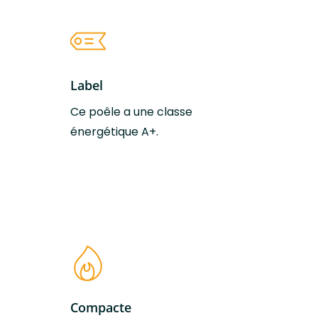
caractéristique du poêle à bois Lilli.
Le poêle à bois Lilli
Label
Dimensions (L-H-
54 x 105,7 x 44 cm
P)
Ce poêle a une classe
énergétique A+.
Poids
132 kg
Couleurs
Noir
disponibles
Taille des bûches
35 cm
Volume de
Jusqu’à 60 m2 (selon
chauffe max
isolation)
Compacte