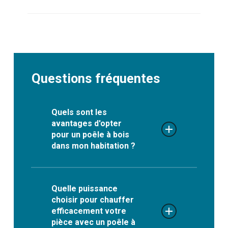
Questions fréquentes
Quels sont les
avantages d'opter
pour un poêle à bois
dans mon habitation ?
Lorsque vous envisagez
d’installer un poêle à bois chez
Quelle puissance
choisir pour chauffer
vous, il est naturel de vouloir
efficacement votre
connaître les avantages que
pièce avec un poêle à