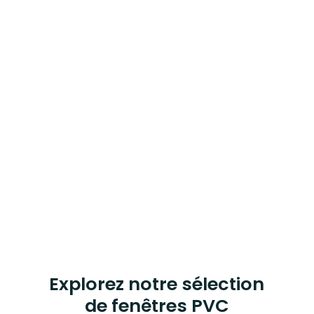
sommes là pour répondre à vos besoins en
matière de fenêtres en PVC. Faites
confiance à notre expertise pour
améliorer le confort et l’efficacité
énergétique de votre domicile.
Demandez dès maintenant un devis
personnalisé
pour réaliser votre projet de
remplacement de fenêtres en PVC en
toute confiance.
ALLONS-Y !
Explorez notre sélection
de fenêtres PVC