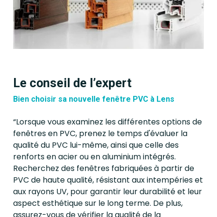
En intégrant ces options de
personnalisation, les fenêtres
en PVC offrent une solution
flexible et adaptée à divers
besoins et préférences, tout
Le conseil de l’expert
en améliorant l’isolation, la
Bien choisir sa nouvelle fenêtre PVC à Lens
sécurité et l’esthétique de
votre domicile.
“Lorsque vous examinez les différentes options de
fenêtres en PVC, prenez le temps d'évaluer la
qualité du PVC lui-même, ainsi que celle des
renforts en acier ou en aluminium intégrés.
Recherchez des fenêtres fabriquées à partir de
PVC de haute qualité, résistant aux intempéries et
aux rayons UV, pour garantir leur durabilité et leur
aspect esthétique sur le long terme. De plus,
assurez-vous de vérifier la qualité de la