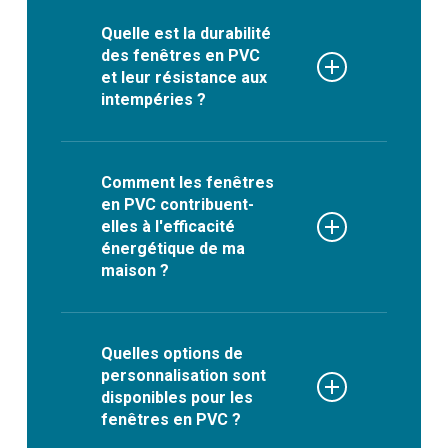
Quelle est la durabilité
des fenêtres en PVC
et leur résistance aux
intempéries ?
Les fenêtres en PVC sont
reconnues pour leur durabilité
Comment les fenêtres
en PVC contribuent-
exceptionnelle et leur
elles à l'efficacité
résistance aux intempéries.
énergétique de ma
Fabriquées à partir de
maison ?
matériaux de haute qualité,
elles offrent une longévité
Les fenêtres en PVC offrent
remarquable, résistant
une excellente isolation
Quelles options de
personnalisation sont
efficacement aux variations
thermique et acoustique, ce
disponibles pour les
climatiques extrêmes typiques
qui les rend idéales pour les
fenêtres en PVC ?
des Hauts de France. Le PVC,
maisons situées dans les Hauts