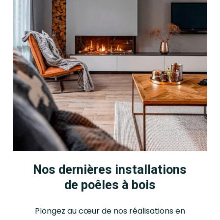
également servir de pièce
respect des normes
maîtresse dans un espace de
environnementales en vigueur.
vie ouvert, où il attire le regard
tout en apportant chaleur et
confort. Grâce à la diversité
des styles et des finitions
disponibles, il s’adapte à de
nombreux projets
d’aménagement.
Nos dernières installations
de poêles à bois
Plongez au cœur de nos réalisations en