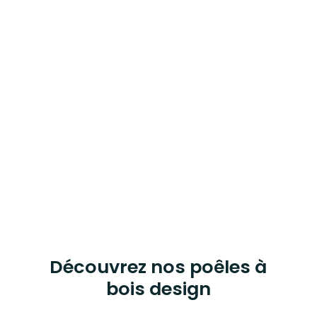
épurées, finitions raffinées et efficacité
énergétique.
Ces appareils de chauffage s’intègrent
harmonieusement dans tout type
d’habitat, du loft moderne à la maison de
campagne revisitée. Ils offrent le plaisir du
feu traditionnel tout en valorisant votre
espace de vie grâce à leur look
résolument contemporain.
ALLONS-Y !
Découvrez nos poêles à
bois design