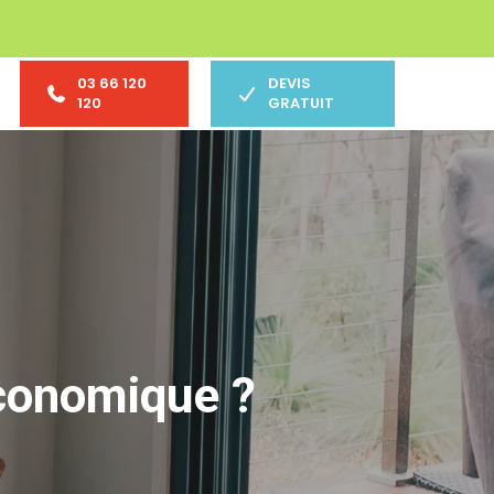
03 66 120
DEVIS
120
GRATUIT
économique ?