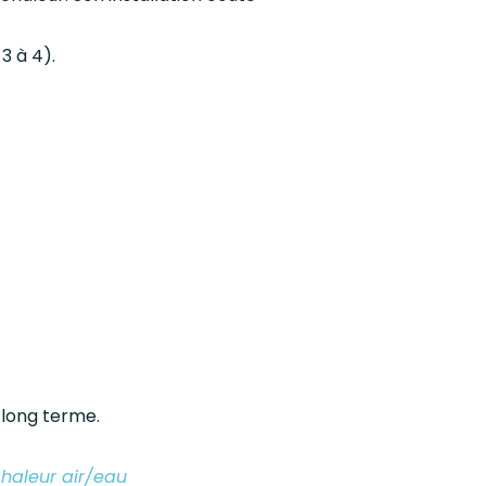
3 à 4).
 long terme.
haleur air/eau