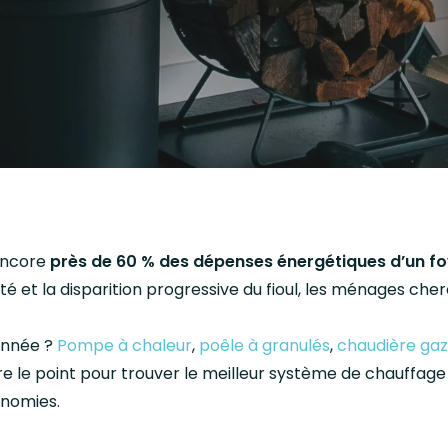
encore
près de 60 % des dépenses énergétiques d’un fo
ricité et la disparition progressive du fioul, les ménages c
 année ?
Pompe à chaleur
,
poêle à granulés
,
chaudière gaz
e le point pour trouver le meilleur système de chauffage
onomies.