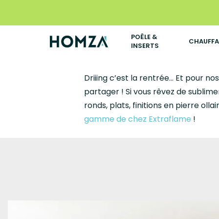
Skip
to
main
POÊLE &
CHAUFF
INSERTS
content
Driiing c’est la rentrée… Et pour n
partager ! Si vous rêvez de sublime
ronds, plats, finitions en pierre o
gamme de chez Extraflame
!