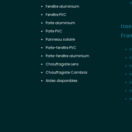
V
Fenêtre aluminium
Fenêtre PVC
Porte aluminium
Inse
Porte PVC
Fra
Panneau solaire
Porte-fenêtre PVC
I
Porte-fenêtre aluminium
I
Chauffagiste Lens
I
Chauffagiste Cambrai
I
Aides disponibles
I
I
I