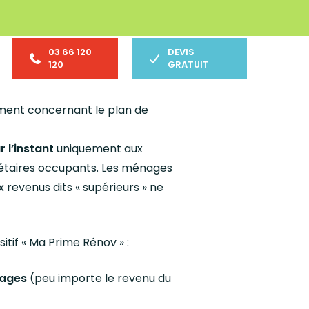
03 66 120
DEVIS
120
GRATUIT
ment concernant le plan de
r l’instant
uniquement aux
iétaires occupants. Les ménages
 revenus dits « supérieurs » ne
itif « Ma Prime Rénov » :
ages
(peu importe le revenu du