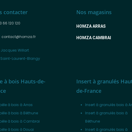
s contacter
Nos magasins
3 66 120 120
HOMZA ARRAS
:
contact@homza.fr
HOMZA CAMBRAI
 Jacques Willart
 Saint-Laurent-Blangy
e à bois Hauts-de-
Insert à granulés Hau
nce
de-France
oêle à bois à Arras
Insert à granulés bois à A
oêle à bois à Béthune
Insert à granulés bois à
oêle à bois à Cambrai
Béthune
oêle à bois à Douai
Insert à granulés bois à