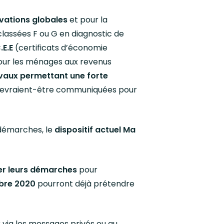
vations globales
et pour la
lassées F ou G en diagnostic de
.E.E
(certificats d’économie
ur les ménages aux revenus
vaux permettant une forte
devraient-être communiquées pour
 démarches, le
dispositif actuel Ma
er leurs démarches
pour
obre 2020
pourront déjà prétendre
 via les messages privés ou au