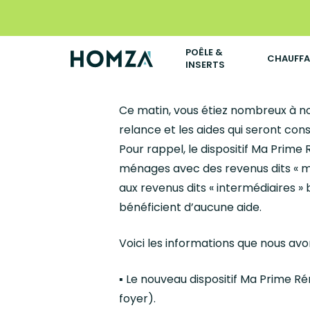
Skip
to
main
POÊLE &
CHAUFF
INSERTS
content
Ce matin, vous étiez nombreux à n
relance et les aides qui seront co
Pour rappel, le dispositif Ma Prime
ménages avec des revenus dits « m
aux revenus dits « intermédiaires »
bénéficient d’aucune aide.
Voici les informations que nous a
▪️ Le nouveau dispositif Ma Prime R
foyer).