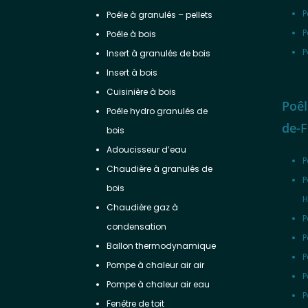
P
Poêle à granulés – pellets
P
Poêle à bois
P
Insert à granulés de bois
Insert à bois
Cuisinière à bois
Poêl
Poêle hydro granulés de
de-
bois
Adoucisseur d’eau
P
Chaudière à granulés de
P
bois
H
Chaudière gaz à
P
condensation
P
Ballon thermodynamique
P
Pompe à chaleur air air
P
Pompe à chaleur air eau
P
Fenêtre de toit