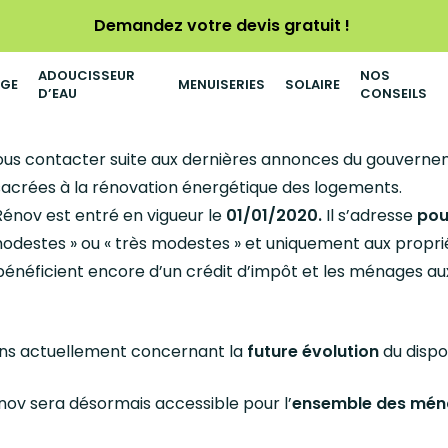
Demandez votre devis gratuit !
ADOUCISSEUR
NOS
AGE
MENUISERIES
SOLAIRE
D’EAU
CONSEILS
ous contacter suite aux dernières annonces du gouverne
nsacrées à la rénovation énergétique des logements.
 Rénov est entré en vigueur le
01/01/2020.
Il s’adresse
pou
odestes » ou « très modestes » et uniquement aux propr
 bénéficient encore d’un crédit d’impôt et les ménages aux
vons actuellement concernant la
future évolution
du dispos
énov sera désormais accessible pour l’
ensemble des mén