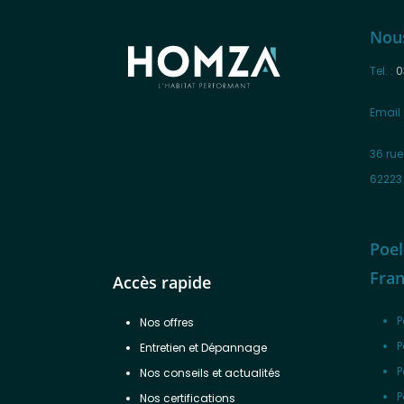
Nou
Tel. :
0
Email 
36 rue
62223
Poel
Fra
Accès rapide
P
Nos offres
P
Entretien et Dépannage
P
Nos conseils et actualités
P
Nos certifications