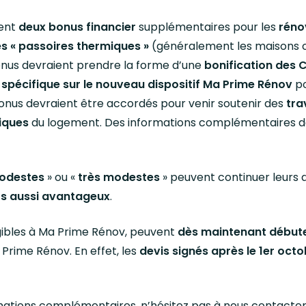
ment
deux bonus financier
supplémentaires pour les
réno
s « passoires thermiques »
(généralement les maisons c
nus devraient prendre la forme d’une
bonification des C
 spécifique sur le nouveau dispositif Ma Prime Rénov
po
bonus devraient être accordés pour venir soutenir des
tra
iques
du logement. Des informations complémentaires 
odestes
» ou «
très modestes
» peuvent continuer leurs
urs aussi avantageux
.
igibles à Ma Prime Rénov, peuvent
dès maintenant début
 Prime Rénov. En effet, les
devis signés après le 1er oct
rmations complémentaires, n’hésitez pas à nous contacter